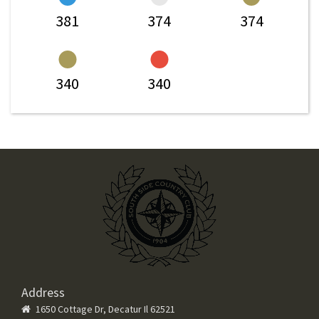
381
374
374
340
340
Address
1650 Cottage Dr, Decatur Il 62521